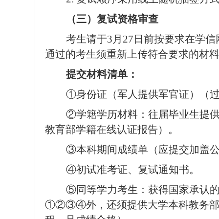
（三）复试资格审查
考生
请于
3
月
27
日前
按要求在学信
通过的考生须重新上传符合要求的材
提交材料清单：
①身份证（军人提供军官证）（
②学籍学历材料：往届毕业生提
教育部学籍在线认证报告）。
③本科期间成绩单（应提交加盖
④初试准考证、复试通知书。
⑤同等学力考生：获得国家承认
①②③④外，还须提供大学本科教务