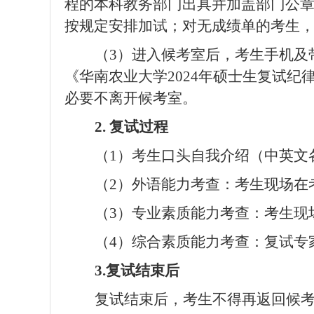
程的本科教务部门出具并加盖部门公
按规定安排加试；对无成绩单的考生
（
3
）进入候考室后，考生手机及
《华南农业大学
2024
年硕士生复试纪
必要不离开候考室。
2.
复试过程
（
1
）考生口头自我介绍（中英文
（
2
）外语能力考查：
考生现场在
（
3
）专业素质能力考查：考生现
（
4
）综合素质能力考查：复试专
3.
复试结束后
复试结束后，考生不得再返回候