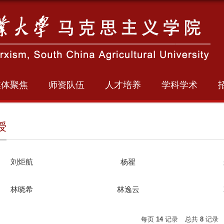
媒体聚焦
师资队伍
人才培养
学科学术
授
刘炬航
​杨翟
林晓希
林逸云
每页
14
记录
总共
8
记录