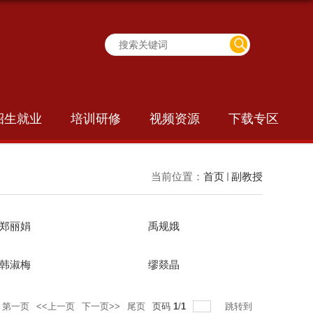
招生就业
培训研修
视频资源
下载专区
当前位置：
首页
副教授
郑丽娟
禹规娥
​韩淑梅
缪燚晶
第一页
<<上一页
下一页>>
尾页
页码
1
/
1
跳转到