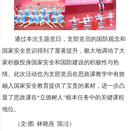
通过本次主题党日
，支部
党员
的国防观念和
国家安全意识
得到了
显著
提升，
极大
地
调动
了大
家
积极投身国家安全和国防建设
的
积极性
与
热
情。
此次活动也为支部党员
在思政课教学中
有效
融入国家安全教育提供了
宝贵
的
素材，
进一步凸
显了思政课在
“立德树人”根本任务中的
关键
课程
地位。
（文
/
图 林晓燕
陈洁）