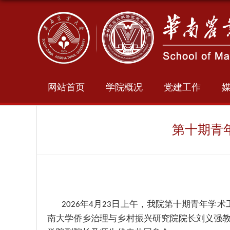
网站首页
学院概况
党建工作
第十期青
年
月
日
上
午，我院第
十
期青年学术
2026
4
2
3
南大学侨乡治理与乡村振兴研究院院长刘义强