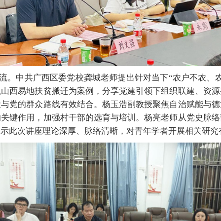
流。中共广西区委党校龚城老师提出
针对当下“农户不农、
以山西易地扶贫搬迁为案例，分享党建引领下组织联建、资源
设与党的群众路线有效结合。杨玉浩副教授聚焦自治赋能与德
的关键作用，加强村干部的选育与培训。杨亮老师从党史脉络
表示此次讲座理论深厚、脉络清晰，对青年学者开展相关研究