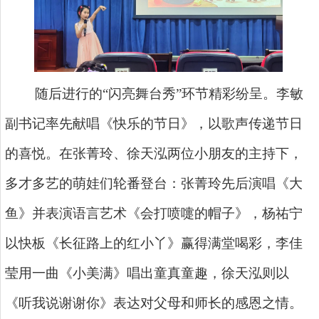
随后进行的“闪亮舞台秀”环节精彩纷呈。李敏
副书记率先献唱《快乐的节日》，以歌声传递节日
的喜悦。在张菁玲、徐天泓两位小朋友的主持下，
多才多艺的萌娃们轮番登台：张菁玲先后演唱《大
鱼》并表演语言艺术《会打喷嚏的帽子》，杨祐宁
以快板《长征路上的红小丫》赢得满堂喝彩，李佳
莹用一曲《小美满》唱出童真童趣，徐天泓则以
《听我说谢谢你》表达对父母和师长的感恩之情。